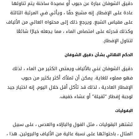
دقيق الشوفان عبارة عن حبوب أو عصيدة ساخنة يتم تناولها
عادة على الإفطار. إنه مشبع حقًا ، ويأتي في المرتبة الثالثة
على مقياس الشبع. ويرجع ذلك إلى محتواه العالي من الألياف
وكذلك قدرته على امتصاص الماء ، مما يجعله خيارًا شائعًا
لتناول الإفطار.
الحكم النهائي بشأن دقيق الشوفان
دقيق الشوفان غني بالألياف ويمتص الكثير من الماء ، لذلك
فهو مملوء للغاية. يمكن أن تملأك أكثر بكثير من حبوب
الإفطار العادية ، لذلك قد تأكل أقل خلال اليوم. إنه اختيار جيد
لوجبة إفطار “ثقيلة” أو عشاء خفيف.
البقوليات
تشتهر البقوليات ، مثل الفول والبازلاء والعدس ، على سبيل
المثال ، باحتوائها على نسبة عالية من الألياف والبروتين. هذا ،