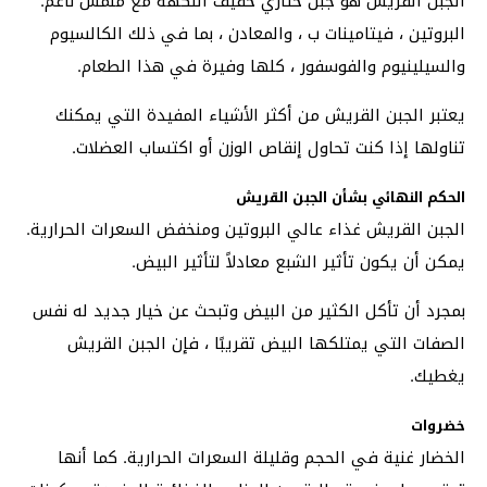
الجبن القريش هو جبن خثاري خفيف النكهة مع ملمس ناعم.
البروتين ، فيتامينات ب ، والمعادن ، بما في ذلك الكالسيوم
والسيلينيوم والفوسفور ، كلها وفيرة في هذا الطعام.
يعتبر الجبن القريش من أكثر الأشياء المفيدة التي يمكنك
تناولها إذا كنت تحاول إنقاص الوزن أو اكتساب العضلات.
الحكم النهائي بشأن الجبن القريش
الجبن القريش غذاء عالي البروتين ومنخفض السعرات الحرارية.
يمكن أن يكون تأثير الشبع معادلاً لتأثير البيض.
بمجرد أن تأكل الكثير من البيض وتبحث عن خيار جديد له نفس
الصفات التي يمتلكها البيض تقريبًا ، فإن الجبن القريش
يغطيك.
خضروات
الخضار غنية في الحجم وقليلة السعرات الحرارية. كما أنها