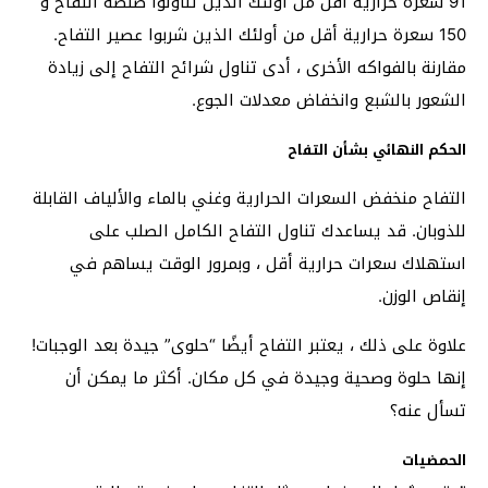
91 سعرة حرارية أقل من أولئك الذين تناولوا صلصة التفاح و
150 سعرة حرارية أقل من أولئك الذين شربوا عصير التفاح.
مقارنة بالفواكه الأخرى ، أدى تناول شرائح التفاح إلى زيادة
الشعور بالشبع وانخفاض معدلات الجوع.
الحكم النهائي بشأن التفاح
التفاح منخفض السعرات الحرارية وغني بالماء والألياف القابلة
للذوبان. قد يساعدك تناول التفاح الكامل الصلب على
استهلاك سعرات حرارية أقل ، وبمرور الوقت يساهم في
إنقاص الوزن.
علاوة على ذلك ، يعتبر التفاح أيضًا “حلوى” جيدة بعد الوجبات!
إنها حلوة وصحية وجيدة في كل مكان. أكثر ما يمكن أن
تسأل عنه؟
الحمضيات