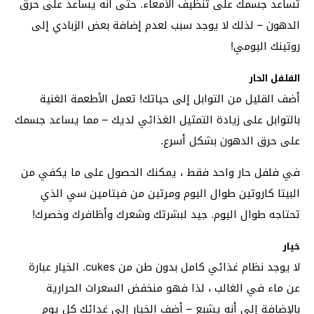
تساعد جسمك على تنظيف الأمعاء. حتى أنه يساعد على حرق
الدهون – لذلك لا يوجد سبب لعدم إضافة بعض الزبادي إلى
روتينك اليومي!
الفلفل الحار
أضف القليل من التوابل إلى حياتك! تعمل الأطعمة الغنية
بالتوابل على زيادة التمثيل الغذائي لديك – مما يساعد جسمك
على حرق الدهون بشكل أسرع.
في فلفل حار واحد فقط ، يمكنك الحصول على ما يكفي من
البيتا كاروتين طوال اليوم ومرتين من فيتامين سي الذي
تحتاجه طوال اليوم. جيد لبشرتك وشعرك وأظافرك وخصرك!
خيار
لا يوجد نظام غذائي كامل بدون طن من cukes. الخيار عبارة
عن ماء في الغالب ، لذا فهو منخفض السعرات الحرارية
بالإضافة إلى أنه يشبع – أضف الخيار إلى غدائك كل يوم