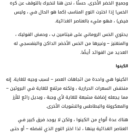
وجميع الخضر الأخرى. حسنًا ، نحن هنا لنخبرك بالتوقف عن كره
الخس! إذا اخترت النوع المناسب (كما هو الحال في ، وليس
فيض) ، فهو مليء بالعناصر الغذائية.
يحتوي الخس الروماني على فيتامين ب ، وحمض الفوليك ،
والمنغنيز – وغيرها من الخس الأخضر الداكن والبنفسجي له
العديد من الفوائد أيضًا.
الكينوا
الكينوا هي واحدة من اتجاهات العصر – لسبب وجيه للغاية. إنه
منخفض السعرات الحرارية ، ولكنه مرتفع للغاية في البروتين –
مما يجعله إضافة مشبعة للغاية لأي وجبة ، وبديل رائع للأرز
والمعكرونة والبطاطس والنشويات الأخرى.
هناك عدة أنواع من الكينوا ، ولكن لا يوجد فرق كبير في
العناصر الغذائية بينها ، لذا اختر النوع الذي تفضله – أو حتى