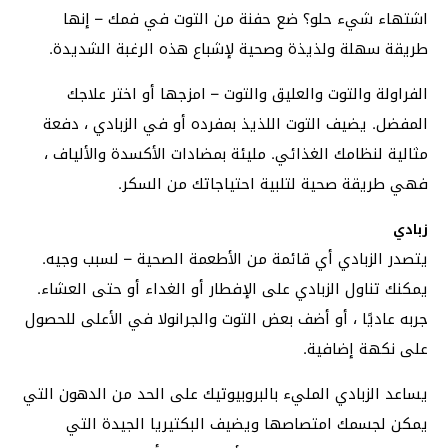
اشتهاء شيء حلو؟ ضع حفنة من التوت في فمك – إنها
طريقة سهلة ولذيذة وصحية لإشباع هذه الرغبة الشديدة.
الفراولة والتوت والعليق والتوت – امزجها أو اختر علاجك
المفضل. يضيف التوت اللذيذ بمفرده أو في الزبادي ، دفعة
مثالية لنظامك الغذائي. مليئة بمضادات الأكسدة والألياف ،
فهي طريقة صحية لتلبية احتياجاتك من السكر.
زبادي
يتصدر الزبادي أي قائمة من الأطعمة الصحية – لسبب وجيه.
يمكنك تناول الزبادي على الإفطار أو الغداء أو حتى العشاء.
جربه عاديًا ، أو أضف بعض التوت والجرانولا في الأعلى للحصول
على نكهة إضافية.
يساعد الزبادي المليء بالبروبيوتيك على الحد من الدهون التي
يمكن لجسمك امتصاصها ويضيف البكتيريا الجيدة التي