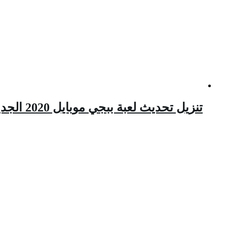
تنزيل تحديث لعبة ببجي موبايل 2020 الجديد رقم 0.19.0 مع خريطة ليفك pubg mobile