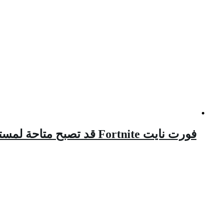
فورت نايت Fortnite قد تصبح متاحة لمستخدمي أجهزة آبل و ميزة جديدة تضاف على اللعبة .