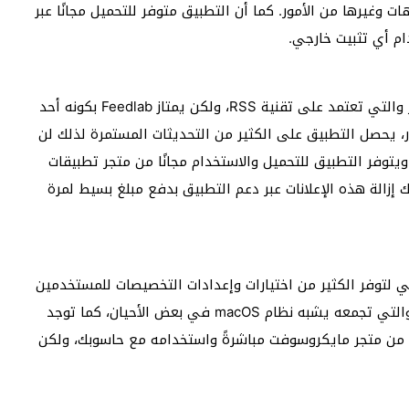
نبيهات وغيرها من الأمور. كما أن التطبيق متوفر للتحميل مجانًا عبر
م أي تثبيت خارجي.
يمتلك ويندوز 11 مجموعة كبيرة من تطبيقات جمع الأخبار والتي تعتمد على تقنية RSS، ولكن يمتاز Feedlab بكونه أحد
ار، يحصل التطبيق على الكثير من التحديثات المستمرة لذلك لن
ويتوفر التطبيق للتحميل والاستخدام مجانًا من متجر تطبيقات
ك إزالة هذه الإعلانات عبر دعم التطبيق بدفع مبلغ بسيط لمرة
توفر الكثير من اختيارات وإعدادات التخصيصات للمستخدمين
المحترفين، وتضيف الكثير من الميزات المختلفة للنظام والتي تجمعه يشبه نظام macOS في بعض الأحيان، كما توجد
نًا من متجر مايكروسوفت مباشرةً واستخدامه مع حاسوبك، ولكن