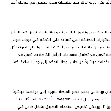
اصًا بكل دولة لذلك تجد تطبيقات بسعر مخفض في دولتك أكثر
ويقوم تطبيق Eartrumpet بحل مشكلة لوحة التحكم في الصوت في ويندوز 11 التي تبدو ضعيفة ولا توفر لهم الكثير
لاختيارات المختلفة التي تساعد على التحكم في درجات صوت
ستخدم من خلاله التحكم في أجهزة التقاط واخراج الصوت لكل
ية تعمل مع تطبيق وسماعات الرأس الخاصة بك تعمل مع
دامه مباشرةً من خلال لوحة التحكم إلى جوار الساعة، كما
عام، وبالتالي يحتاج محبو المنصة للتوجه إلى موقعها مباشرةً،
كما أن تطبيق TweetDeck المشهور غير متوفر أيضًا للويندوز، ومن خلال تطبيق Tweeten حلًا لهذه المشكلة حيث
يوفر واجهة Tweetdeck ولكن بشكل مناسب أكثر لويندوز 11، ويمكن تخصيص استخدام التطبيق بشكل كامل في